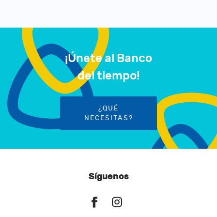
¡Únete al Banco
del tiempo!
¿QUÉ
NECESITAS?
Síguenos