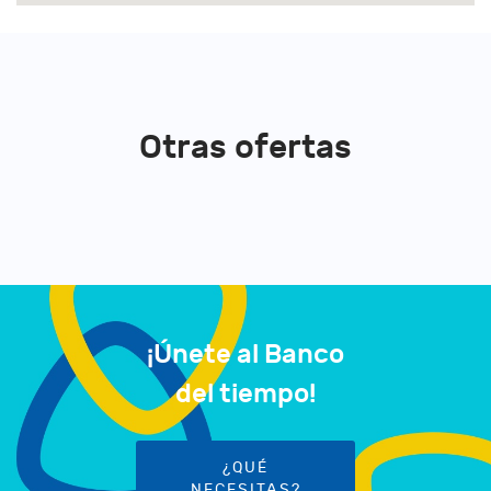
Otras ofertas
¡Únete al Banco
del tiempo!
¿QUÉ
NECESITAS?