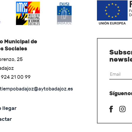
to Municipal de
os Sociales
Subscr
newsl
orenzo, 25
adajoz
) 924 21 00 99
tiempobadajoz@aytobadajoz.es
Sígueno
 llegar
actar